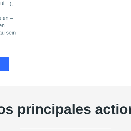
aul…),
len –
en
au sein
os principales actio