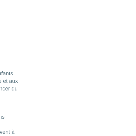
nfants
e et aux
ancer du
ns
vent à