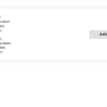
l
ciation
tés
t
Adh
il
ciation
ités
ct